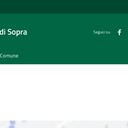
di Sopra
Seguici su
il Comune