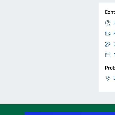
Cont
Prob