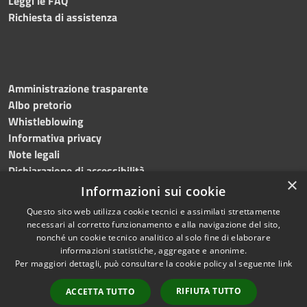
Leggi le FAQ
Richiesta di assistenza
Amministrazione trasparente
Albo pretorio
Whistleblowing
Informativa privacy
Note legali
Dichiarazione di accessibilità
×
Informazioni sui cookie
Questo sito web utilizza cookie tecnici e assimilati strettamente
necessari al corretto funzionamento e alla navigazione del sito,
RSS
Copyright © 2024
Comune
nonché un cookie tecnico analitico al solo fine di elaborare
Accessibilità
di Brembate di Sopra
informazioni statistiche, aggregate e anonime.
Per maggiori dettagli, può consultare la cookie policy al seguente
link
Privacy
Powered by
Cookie
Municipium
•
Accesso
RIFIUTA TUTTO
ACCETTA TUTTO
Mappa del sito
redazione