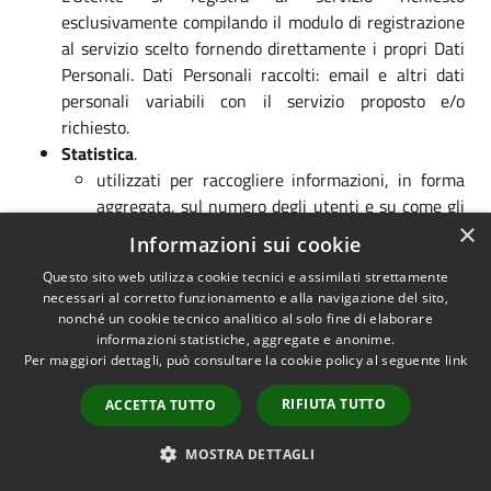
esclusivamente compilando il modulo di registrazione
al servizio scelto fornendo direttamente i propri Dati
Personali. Dati Personali raccolti: email e altri dati
personali variabili con il servizio proposto e/o
richiesto.
Statistica
.
utilizzati per raccogliere informazioni, in forma
aggregata, sul numero degli utenti e su come gli
×
stessi visitano il sito. Il sito come suggerito dalle
Informazioni sui cookie
linee guida
AgID Web Analytics
si avvale
Questo sito web utilizza cookie tecnici e assimilati strettamente
di
Matomo
(Ex Piwik), dal quale è
necessari al corretto funzionamento e alla navigazione del sito,
possibile
consultare la cookie policy
. I dati sono
nonché un cookie tecnico analitico al solo fine di elaborare
raccolti solo per elaborare informazioni
informazioni statistiche, aggregate e anonime.
statistiche anonime sull'uso del sito e per
Per maggiori dettagli, può consultare la cookie policy al seguente
link
verificarne il corretto funzionamento; i dati di
RIFIUTA TUTTO
ACCETTA TUTTO
navigazione potrebbero essere utilizzati in vista
dell'identificazione dell'utente solo nel caso in cui
MOSTRA DETTAGLI
ciò fosse necessario per l'accertamento di reati di