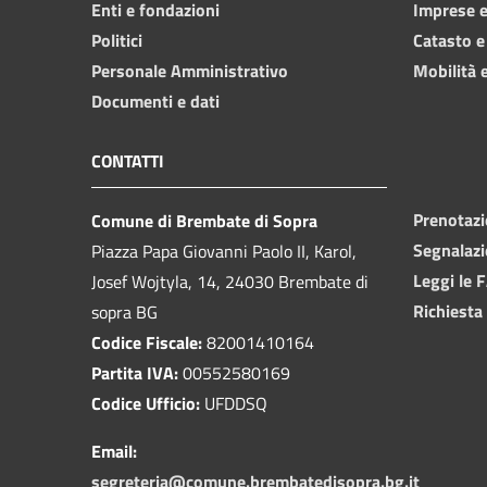
Enti e fondazioni
Imprese 
Politici
Catasto e
Personale Amministrativo
Mobilità e
Documenti e dati
CONTATTI
Prenotaz
Comune di Brembate di Sopra
Segnalazi
Piazza Papa Giovanni Paolo II, Karol,
Leggi le 
Josef Wojtyla, 14, 24030 Brembate di
Richiesta
sopra BG
Codice Fiscale:
82001410164
Partita IVA:
00552580169
Codice Ufficio:
UFDDSQ
Email:
segreteria@comune.brembatedisopra.bg.it