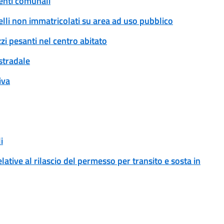
enti comunali
rrelli non immatricolati su area ad uso pubblico
zi pesanti nel centro abitato
 stradale
iva
i
ative al rilascio del permesso per transito e sosta in