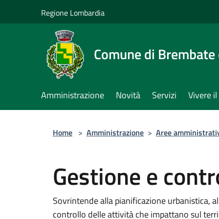
Salta al contenuto principale
Regione Lombardia
Comune di Brembate 
Amministrazione
Novità
Servizi
Vivere 
Home
>
Amministrazione
>
Aree amministrati
Gestione e contro
Sovrintende alla pianificazione urbanistica, 
controllo delle attività che impattano sul terr