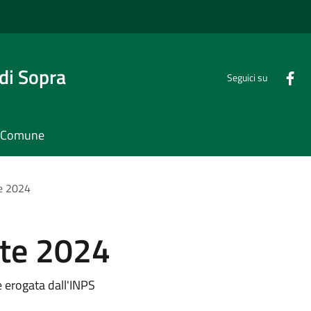
di Sopra
Seguici su
il Comune
te 2024
 te 2024
e erogata dall'INPS