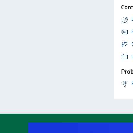
Cont
Prob