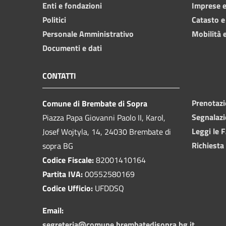
Enti e fondazioni
Imprese 
Politici
Catasto e
Personale Amministrativo
Mobilità e
Documenti e dati
CONTATTI
Prenotaz
Comune di Brembate di Sopra
Segnalazi
Piazza Papa Giovanni Paolo II, Karol,
Leggi le 
Josef Wojtyla, 14, 24030 Brembate di
Richiesta
sopra BG
Codice Fiscale:
82001410164
Partita IVA:
00552580169
Codice Ufficio:
UFDDSQ
Email:
segreteria@comune.brembatedisopra.bg.it