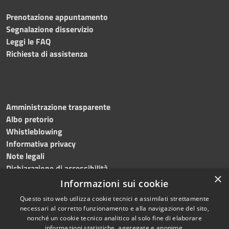
Prenotazione appuntamento
Segnalazione disservizio
Leggi le FAQ
Richiesta di assistenza
Amministrazione trasparente
Albo pretorio
Whistleblowing
Informativa privacy
Note legali
Dichiarazione di accessibilità
×
Informazioni sui cookie
Questo sito web utilizza cookie tecnici e assimilati strettamente
necessari al corretto funzionamento e alla navigazione del sito,
RSS
Copyright © 2024
Comune
nonché un cookie tecnico analitico al solo fine di elaborare
informazioni statistiche, aggregate e anonime.