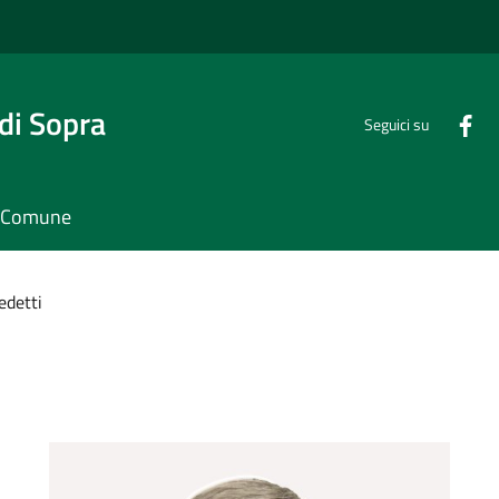
di Sopra
Seguici su
il Comune
edetti