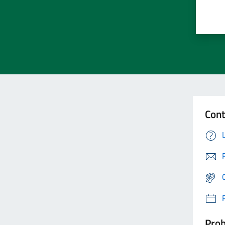
Cont
Prob