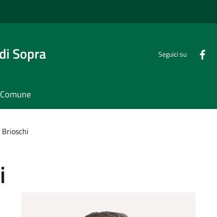
di Sopra
Seguici su
il Comune
 Brioschi
i