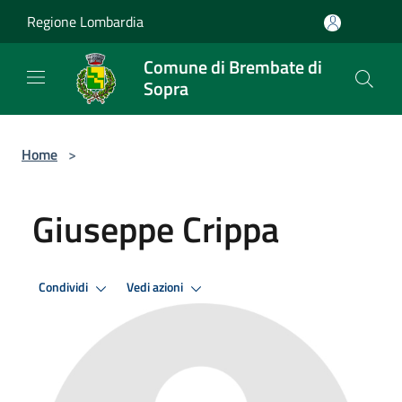
Salta al contenuto principale
Regione Lombardia
Comune di Brembate di
Sopra
Home
>
Giuseppe Crippa
Condividi
Vedi azioni