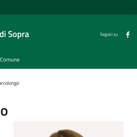
di Sopra
Seguici su
il Comune
arcolongo
go