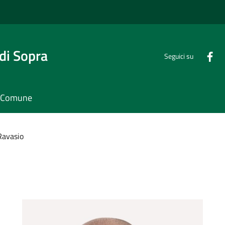
di Sopra
Seguici su
il Comune
Ravasio