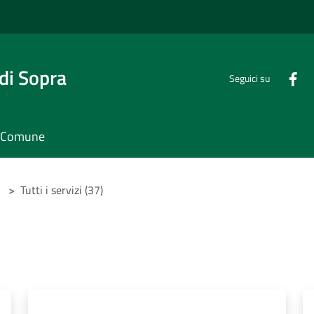
di Sopra
Seguici su
il Comune
>
Tutti i servizi (37)