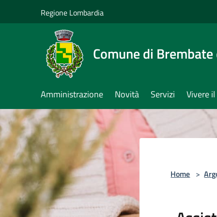
Salta al contenuto principale
Regione Lombardia
Comune di Brembate 
Amministrazione
Novità
Servizi
Vivere 
Home
>
Arg