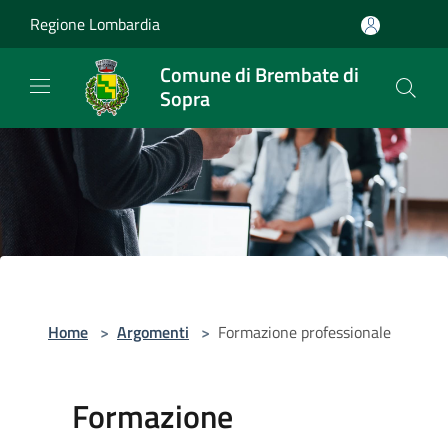
Salta al contenuto principale
Regione Lombardia
Comune di Brembate di
Sopra
Home
>
Argomenti
>
Formazione professionale
Formazione