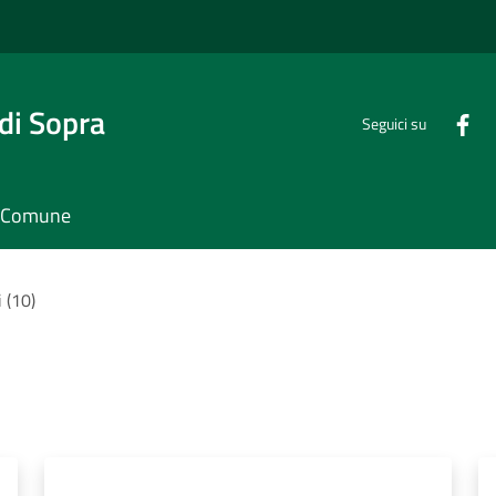
di Sopra
Seguici su
il Comune
i (10)