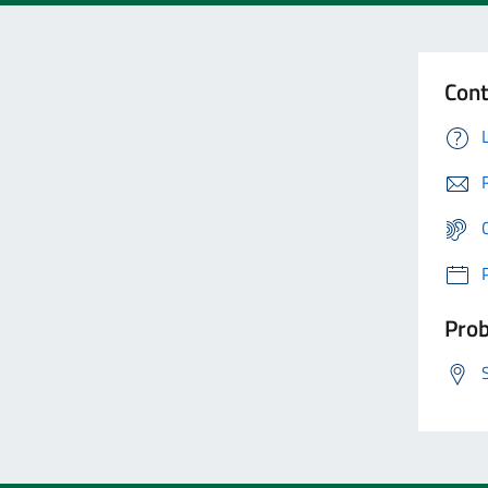
Cont
Prob