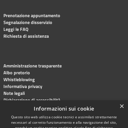
Prenotazione appuntamento
Segnalazione disservizio
Leggi le FAQ
Richiesta di assistenza
Amministrazione trasparente
Albo pretorio
Whistleblowing
Informativa privacy
Note legali
Dichiarazione di accessibilità
×
Informazioni sui cookie
Questo sito web utilizza cookie tecnici e assimilati strettamente
necessari al corretto funzionamento e alla navigazione del sito,
RSS
Copyright © 2024
Comune
nonché un cookie tecnico analitico al solo fine di elaborare