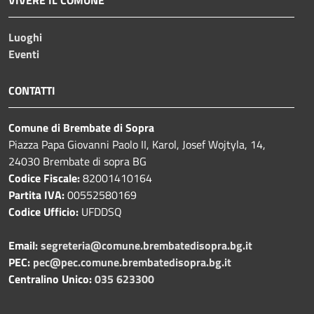
VIVERE IL COMUNE
Luoghi
Eventi
CONTATTI
Comune di Brembate di Sopra
Piazza Papa Giovanni Paolo II, Karol, Josef Wojtyla, 14,
24030 Brembate di sopra BG
Codice Fiscale:
82001410164
Partita IVA:
00552580169
Codice Ufficio:
UFDDSQ
Email:
segreteria@comune.brembatedisopra.bg.it
PEC:
pec@pec.comune.brembatedisopra.bg.it
Centralino Unico:
035 623300