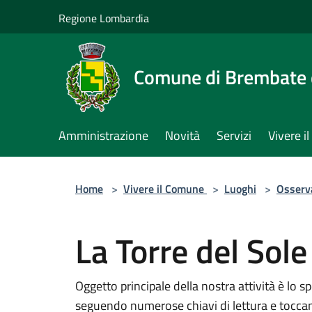
Salta al contenuto principale
Regione Lombardia
Comune di Brembate 
Amministrazione
Novità
Servizi
Vivere 
Home
>
Vivere il Comune
>
Luoghi
>
Osserv
La Torre del Sole
Oggetto principale della nostra attività è lo s
seguendo numerose chiavi di lettura e toccand