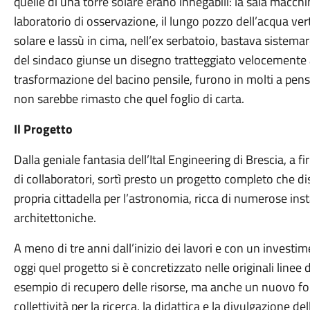
quelle di una torre solare erano innegabili: la sala macchi
laboratorio di osservazione, il lungo pozzo dell’acqua vert
solare e lassù in cima, nell’ex serbatoio, bastava sistema
del sindaco giunse un disegno tratteggiato velocemente 
trasformazione del bacino pensile, furono in molti a pensa
non sarebbe rimasto che quel foglio di carta.
Il Progetto
Dalla geniale fantasia dell’Ital Engineering di Brescia, a f
di collaboratori, sortì presto un progetto completo che d
propria cittadella per l’astronomia, ricca di numerose instal
architettoniche.
A meno di tre anni dall’inizio dei lavori e con un investi
oggi quel progetto si è concretizzato nelle originali linee
esempio di recupero delle risorse, ma anche un nuovo fo
collettività per la ricerca, la didattica e la divulgazione del