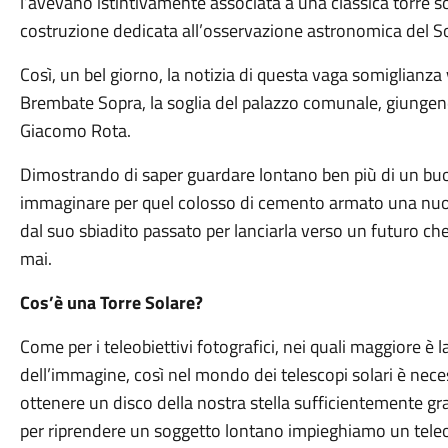
l’avevano istintivamente associata a una classica torre s
costruzione dedicata all’osservazione astronomica del So
Così, un bel giorno, la notizia di questa vaga somiglianza 
Brembate Sopra, la soglia del palazzo comunale, giungend
Giacomo Rota.
Dimostrando di saper guardare lontano ben più di un bu
immaginare per quel colosso di cemento armato una nuov
dal suo sbiadito passato per lanciarla verso un futuro ch
mai.
Cos’è una Torre Solare?
Come per i teleobiettivi fotografici, nei quali maggiore è l
dell’immagine, così nel mondo dei telescopi solari è nec
ottenere un disco della nostra stella sufficientemente gr
per riprendere un soggetto lontano impieghiamo un teleob