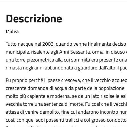
Descrizione
L’idea
Tutto nacque nel 2003, quando venne finalmente deciso i
municipale, risalente agli Anni Sessanta, ormai in disuso 
una torre piezometrica alla cui sommità era presente una 
rimasta negli anni abbandonata a guardare dall’alto il pa
Fu proprio perché il paese cresceva, che il vecchio acqu
crescente domanda di acqua da parte della popolazione. 
molto più capiente e moderna, se da un lato risolse le esige
vecchia torre una sentenza di morte. Fu così che il vecc
attesa di venire demolito, fine cui andarono incontro num
così, con quei suoi possenti tralicci e col grosso condott