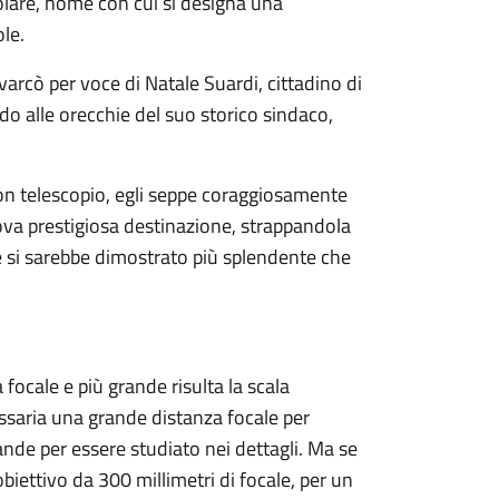
olare, nome con cui si designa una
le.
varcò per voce di Natale Suardi, cittadino di
o alle orecchie del suo storico sindaco,
on telescopio, egli seppe coraggiosamente
a prestigiosa destinazione, strappandola
e si sarebbe dimostrato più splendente che
a focale e più grande risulta la scala
essaria una grande distanza focale per
ande per essere studiato nei dettagli. Ma se
iettivo da 300 millimetri di focale, per un