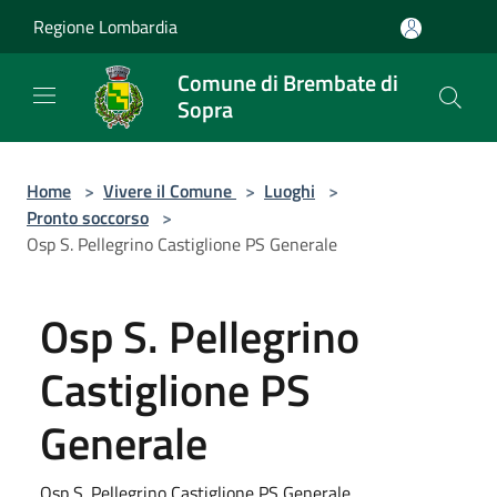
Salta al contenuto principale
Regione Lombardia
Comune di Brembate di
Sopra
Home
>
Vivere il Comune
>
Luoghi
>
Pronto soccorso
>
Osp S. Pellegrino Castiglione PS Generale
Osp S. Pellegrino
Castiglione PS
Generale
Osp S. Pellegrino Castiglione PS Generale