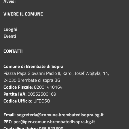
Avvisi
VIVERE IL COMUNE
Luoghi
Eventi
CONTATTI
Comune di Brembate di Sopra
Piazza Papa Giovanni Paolo II, Karol, Josef Wojtyla, 14,
24030 Brembate di sopra BG
Codice Fiscale:
82001410164
Partita IVA:
00552580169
Codice Ufficio:
UFDDSQ
Email:
segreteria@comune.brembatedisopra.bg.it
PEC:
pec@pec.comune.brembatedisopra.bg.it
Centralino Unico:
035 623300