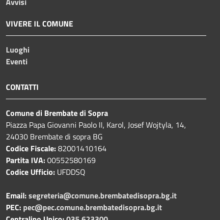
Avvisi
VIVERE IL COMUNE
Luoghi
Eventi
CONTATTI
Comune di Brembate di Sopra
Piazza Papa Giovanni Paolo II, Karol, Josef Wojtyla, 14,
24030 Brembate di sopra BG
Codice Fiscale:
82001410164
Partita IVA:
00552580169
Codice Ufficio:
UFDDSQ
Email:
segreteria@comune.brembatedisopra.bg.it
PEC:
pec@pec.comune.brembatedisopra.bg.it
Centralino Unico:
035 623300