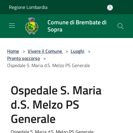
Salta al contenuto principale
Regione Lombardia
Comune di Brembate di
Sopra
Home
>
Vivere il Comune
>
Luoghi
>
Pronto soccorso
>
Ospedale S. Maria d.S. Melzo PS Generale
Ospedale S. Maria
d.S. Melzo PS
Generale
Ospedale S. Maria d.S. Melzo PS Generale