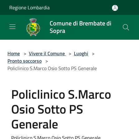
Salta al contenuto principale
Regione Lombardia
Comune di Brembate di
Sopra
Home
>
Vivere il Comune
>
Luoghi
>
Pronto soccorso
>
Policlinico S.Marco Osio Sotto PS Generale
Policlinico S.Marco
Osio Sotto PS
Generale
Policlinico S.Marco Osio Sotto PS Generale