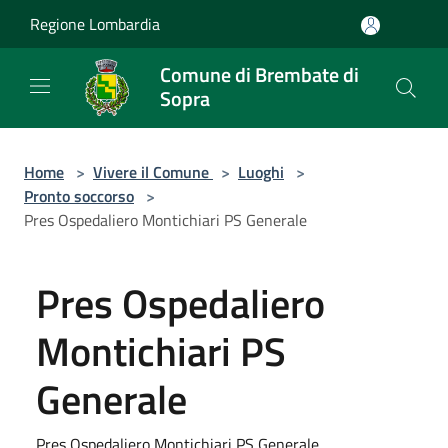
Salta al contenuto principale
Regione Lombardia
Comune di Brembate di
Sopra
Home
>
Vivere il Comune
>
Luoghi
>
Pronto soccorso
>
Pres Ospedaliero Montichiari PS Generale
Pres Ospedaliero
Montichiari PS
Generale
Pres Ospedaliero Montichiari PS Generale