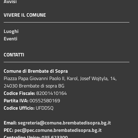
Avvisi
VIVERE IL COMUNE
Luoghi
Eventi
CONTATTI
Comune di Brembate di Sopra
Piazza Papa Giovanni Paolo II, Karol, Josef Wojtyla, 14,
24030 Brembate di sopra BG
Codice Fiscale:
82001410164
Partita IVA:
00552580169
Codice Ufficio:
UFDDSQ
Email:
segreteria@comune.brembatedisopra.bg.it
PEC:
pec@pec.comune.brembatedisopra.bg.it
Centralino Unico:
035 623300