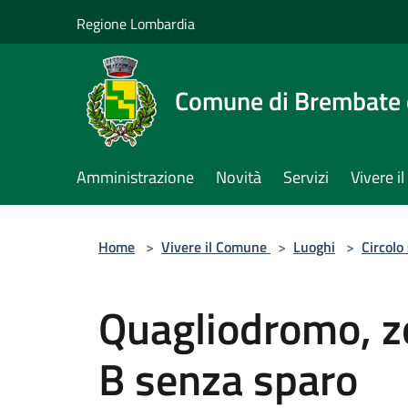
Salta al contenuto principale
Regione Lombardia
Comune di Brembate 
Amministrazione
Novità
Servizi
Vivere 
Home
>
Vivere il Comune
>
Luoghi
>
Circolo
Quagliodromo, zo
B senza sparo