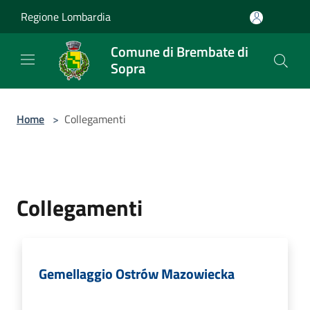
Salta al contenuto principale
Regione Lombardia
Comune di Brembate di
Sopra
Home
>
Collegamenti
Collegamenti
Gemellaggio Ostrów Mazowiecka