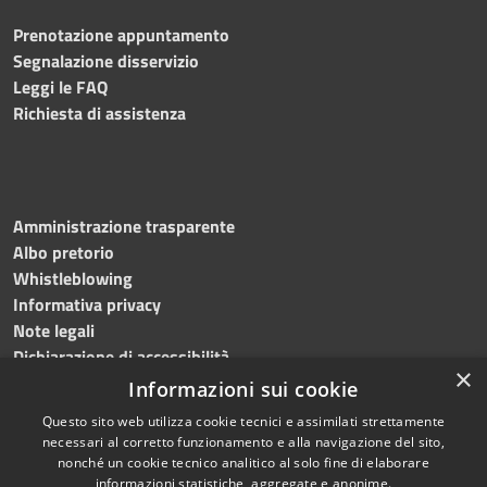
Prenotazione appuntamento
Segnalazione disservizio
Leggi le FAQ
Richiesta di assistenza
Amministrazione trasparente
Albo pretorio
Whistleblowing
Informativa privacy
Note legali
Dichiarazione di accessibilità
×
Informazioni sui cookie
Questo sito web utilizza cookie tecnici e assimilati strettamente
necessari al corretto funzionamento e alla navigazione del sito,
RSS
Copyright © 2024
Comune
nonché un cookie tecnico analitico al solo fine di elaborare
Accessibilità
di Brembate di Sopra
informazioni statistiche, aggregate e anonime.