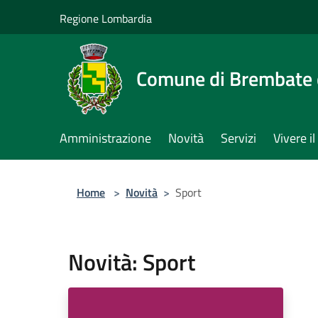
Salta al contenuto principale
Regione Lombardia
Comune di Brembate 
Amministrazione
Novità
Servizi
Vivere 
Home
>
Novità
>
Sport
Novità: Sport