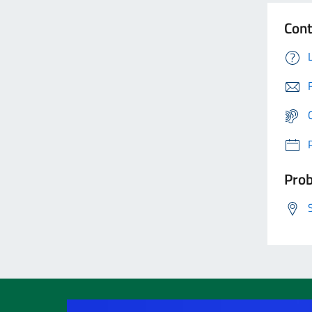
Cont
Prob