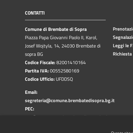
CONTATTI
Prenotaz
Comune di Brembate di Sopra
Segnalazi
Piazza Papa Giovanni Paolo II, Karol,
Leggi le 
Josef Wojtyla, 14, 24030 Brembate di
Richiesta
sopra BG
Codice Fiscale:
82001410164
Partita IVA:
00552580169
Codice Ufficio:
UFDDSQ
Email:
segreteria@comune.brembatedisopra.bg.it
PEC:
pec@pec.comune.brembatedisopra.bg.it
Centralino Unico:
035 623300
Questo sito 