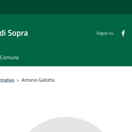
di Sopra
Seguici su
il Comune
trativo
>
Antonio Gallotta