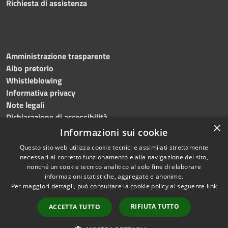
Richiesta di assistenza
Amministrazione trasparente
Albo pretorio
Whistleblowing
Informativa privacy
Note legali
Dichiarazione di accessibilità
×
Informazioni sui cookie
Questo sito web utilizza cookie tecnici e assimilati strettamente
necessari al corretto funzionamento e alla navigazione del sito,
RSS
Copyright © 2024
Comune
nonché un cookie tecnico analitico al solo fine di elaborare
Accessibilità
di Brembate di Sopra
informazioni statistiche, aggregate e anonime.
Per maggiori dettagli, può consultare la cookie policy al seguente
link
Privacy
Powered by
Cookie
Municipium
•
Accesso
RIFIUTA TUTTO
ACCETTA TUTTO
Mappa del sito
redazione
Webmail