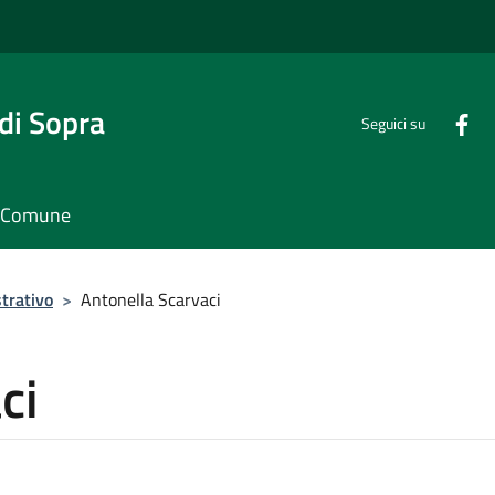
di Sopra
Seguici su
il Comune
trativo
>
Antonella Scarvaci
ci