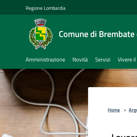
Salta al contenuto principale
Regione Lombardia
Comune di Brembate 
Amministrazione
Novità
Servizi
Vivere 
Home
>
Arg