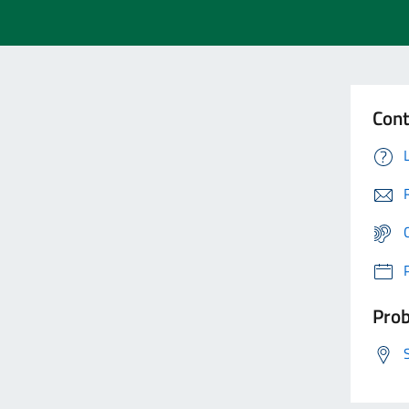
Cont
Prob