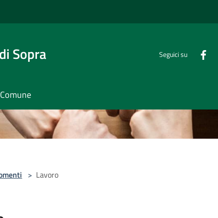
di Sopra
Seguici su
il Comune
omenti
>
Lavoro