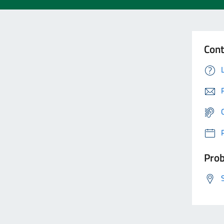
Cont
Prob