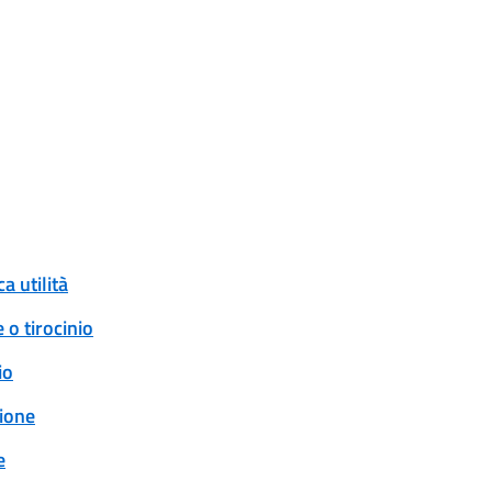
a utilità
 o tirocinio
io
ione
e