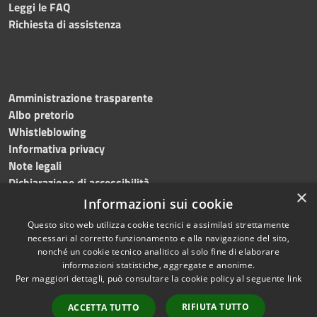
Leggi le FAQ
Richiesta di assistenza
Amministrazione trasparente
Albo pretorio
Whistleblowing
Informativa privacy
Note legali
Dichiarazione di accessibilità
×
Informazioni sui cookie
Questo sito web utilizza cookie tecnici e assimilati strettamente
necessari al corretto funzionamento e alla navigazione del sito,
RSS
Copyright © 2024
Comune
nonché un cookie tecnico analitico al solo fine di elaborare
Accessibilità
di Brembate di Sopra
informazioni statistiche, aggregate e anonime.
Per maggiori dettagli, può consultare la cookie policy al seguente
link
Privacy
Powered by
Cookie
Municipium
•
Accesso
RIFIUTA TUTTO
ACCETTA TUTTO