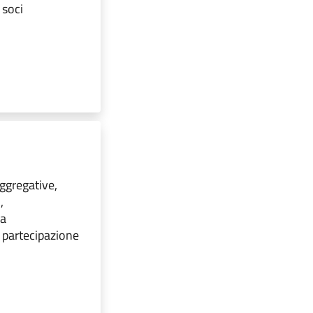
 soci
aggregative,
,
la
 partecipazione