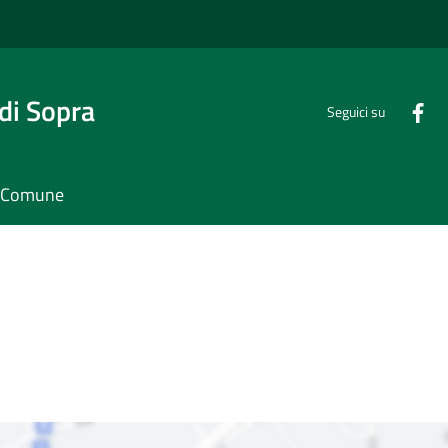
di Sopra
Seguici su
il Comune