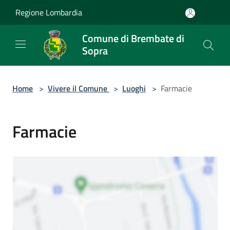
Salta al contenuto principale
Regione Lombardia
Comune di Brembate di
Sopra
Home
>
Vivere il Comune
>
Luoghi
>
Farmacie
Farmacie