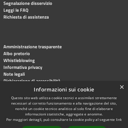
Segnalazione disservizio
Leggi le FAQ
Richiesta di assistenza
Amministrazione trasparente
Albo pretorio
Whistleblowing
Informativa privacy
Note legali
Dichiarazione di accessibilità
×
Informazioni sui cookie
Questo sito web utilizza cookie tecnici e assimilati strettamente
necessari al corretto funzionamento e alla navigazione del sito,
RSS
Copyright © 2024
Comune
nonché un cookie tecnico analitico al solo fine di elaborare
Accessibilità
di Brembate di Sopra
informazioni statistiche, aggregate e anonime.
Per maggiori dettagli, può consultare la cookie policy al seguente
link
Privacy
Powered by