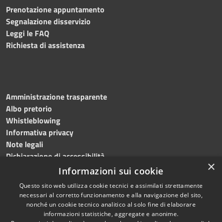
Prenotazione appuntamento
Segnalazione disservizio
Leggi le FAQ
Richiesta di assistenza
Amministrazione trasparente
Albo pretorio
Whistleblowing
Informativa privacy
Note legali
Dichiarazione di accessibilità
×
Informazioni sui cookie
Questo sito web utilizza cookie tecnici e assimilati strettamente
necessari al corretto funzionamento e alla navigazione del sito,
RSS
Copyright © 2024
Comune
nonché un cookie tecnico analitico al solo fine di elaborare
Accessibilità
di Brembate di Sopra
informazioni statistiche, aggregate e anonime.