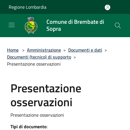
Salta al contenuto principale
Regione Lombardia
Comune di Brembate di
Sopra
Home
>
Amministrazione
>
Documenti e dati
>
Documenti (tecnico) di supporto
>
Presentazione osservazioni
Presentazione
osservazioni
Presentazione osservazioni
Tipi di documento
: