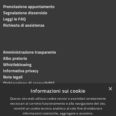
Prenotazione appuntamento
Segnalazione disservizio
Leggi le FAQ
Richiesta di assistenza
Amministrazione trasparente
Albo pretorio
Whistleblowing
Informativa privacy
Note legali
Dichiarazione di accessibilità
×
Informazioni sui cookie
Questo sito web utilizza cookie tecnici e assimilati strettamente
necessari al corretto funzionamento e alla navigazione del sito,
RSS
Copyright © 2024
Comune
nonché un cookie tecnico analitico al solo fine di elaborare
Accessibilità
di Brembate di Sopra
informazioni statistiche, aggregate e anonime.