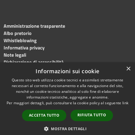
Amministrazione trasparente
Albo pretorio
Whistleblowing
Informativa privacy
Note legali
Dichiarazione di accessibilità
×
Informazioni sui cookie
Questo sito web utilizza cookie tecnici e assimilati strettamente
necessari al corretto funzionamento e alla navigazione del sito,
RSS
Copyright © 2024
Comune
nonché un cookie tecnico analitico al solo fine di elaborare
Accessibilità
di Brembate di Sopra
informazioni statistiche, aggregate e anonime.
Per maggiori dettagli, può consultare la cookie policy al seguente
link
Privacy
Powered by
Cookie
Municipium
•
Accesso
RIFIUTA TUTTO
ACCETTA TUTTO
Mappa del sito
redazione
Webmail
MOSTRA DETTAGLI