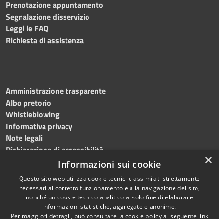
Prenotazione appuntamento
Segnalazione disservizio
Leggi le FAQ
Richiesta di assistenza
Amministrazione trasparente
Albo pretorio
Whistleblowing
Informativa privacy
Note legali
Dichiarazione di accessibilità
×
Informazioni sui cookie
Questo sito web utilizza cookie tecnici e assimilati strettamente
necessari al corretto funzionamento e alla navigazione del sito,
RSS
Copyright © 2024
Comune
nonché un cookie tecnico analitico al solo fine di elaborare
Accessibilità
di Brembate di Sopra
informazioni statistiche, aggregate e anonime.
Per maggiori dettagli, può consultare la cookie policy al seguente
link