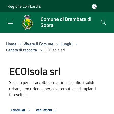
Salta al contenuto principale
Regione Lombardia
Comune di Brembate di
Sopra
Home
>
Vivere il Comune
>
Luoghi
>
Centro di raccolta
>
ECOIsola srl
ECOIsola srl
Società per la raccolta e smaltimento rifiuti solidi
urbani, produzione energia alternativa ed impianti
fotovoltaici.
Condividi
Vedi azioni