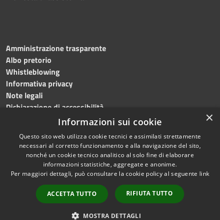
Amministrazione trasparente
Albo pretorio
Whistleblowing
Informativa privacy
Note legali
Dichiarazione di accessibilità
×
Informazioni sui cookie
Questo sito web utilizza cookie tecnici e assimilati strettamente
necessari al corretto funzionamento e alla navigazione del sito,
RSS
Copyright © 2024
Comune
nonché un cookie tecnico analitico al solo fine di elaborare
Accessibilità
di Brembate di Sopra
informazioni statistiche, aggregate e anonime.
Per maggiori dettagli, può consultare la cookie policy al seguente
link
Privacy
Powered by
Cookie
Municipium
•
Accesso
RIFIUTA TUTTO
ACCETTA TUTTO
Mappa del sito
redazione
Webmail
MOSTRA DETTAGLI