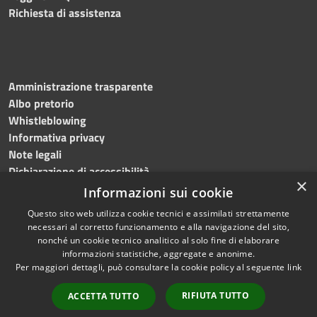
Richiesta di assistenza
Amministrazione trasparente
Albo pretorio
Whistleblowing
Informativa privacy
Note legali
Dichiarazione di accessibilità
×
Informazioni sui cookie
Questo sito web utilizza cookie tecnici e assimilati strettamente
necessari al corretto funzionamento e alla navigazione del sito,
RSS
Copyright © 2024
Comune
nonché un cookie tecnico analitico al solo fine di elaborare
Accessibilità
di Brembate di Sopra
informazioni statistiche, aggregate e anonime.
Per maggiori dettagli, può consultare la cookie policy al seguente
link
Privacy
Powered by
Cookie
Municipium
•
Accesso
RIFIUTA TUTTO
ACCETTA TUTTO
Mappa del sito
redazione